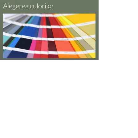
Alegerea culorilor
Aici veți găsi o selecție de culori populare în care
pot fi comandate copertine și jaluzele.
Alegerea țesăturilor