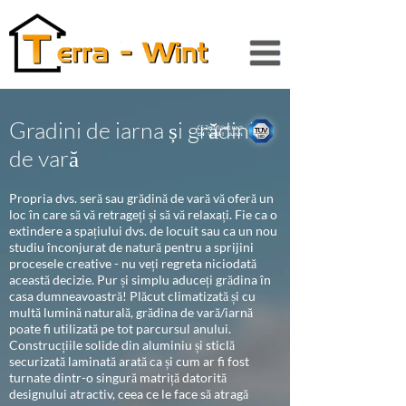
Gradini de iarna și grădini
de vară
Propria dvs. seră sau grădină de vară vă oferă un
loc în care să vă retrageți și să vă relaxați. Fie ca o
extindere a spațiului dvs. de locuit sau ca un nou
studiu înconjurat de natură pentru a sprijini
procesele creative - nu veți regreta niciodată
această decizie. Pur și simplu aduceți grădina în
casa dumneavoastră! Plăcut climatizată și cu
multă lumină naturală, grădina de vară/iarnă
poate fi utilizată pe tot parcursul anului.
Construcțiile solide din aluminiu și sticlă
securizată laminată arată ca și cum ar fi fost
turnate dintr-o singură matriță datorită
designului atractiv, ceea ce le face să atragă