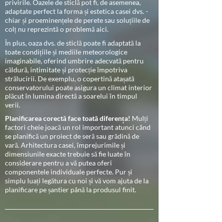
privirile. Oazele de sticlă pot fi, de asemenea,
adaptate perfect la forma și estetica casei dvs. -
chiar și proeminențele de perete sau soluțiile de
colț nu reprezintă o problemă aici.
În plus, oaza dvs. de sticlă poate fi adaptată la
toate condițiile și mediile meteorologice
imaginabile, oferind umbrire adecvată pentru
căldură, intimitate și protecție împotriva
strălucirii. De exemplu, o copertină atașată
conservatorului poate asigura un climat interior
plăcut în lumina directă a soarelui în timpul
verii.
Planificarea corectă face toată diferența!
Mulți
factori cheie joacă un rol important atunci când
se planifică un proiect de seră sau grădină de
vară. Arhitectura casei, împrejurimile și
dimensiunile exacte trebuie să fie luate în
considerare pentru a vă putea oferi
componentele individuale perfecte. Pur și
simplu luați legătura cu noi și vă vom ajuta de la
planificare pe șantier până la produsul finit.