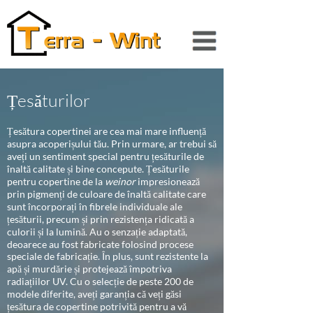
Țesăturilor
Țesătura copertinei are cea mai mare influență
asupra acoperișului tău. Prin urmare, ar trebui să
aveți un sentiment special pentru țesăturile de
înaltă calitate și bine concepute. Țesăturile
pentru copertine de la
weinor
impresionează
prin pigmenți de culoare de înaltă calitate care
sunt încorporați în fibrele individuale ale
țesăturii, precum și prin rezistența ridicată a
culorii și la lumină. Au o senzație adaptată,
deoarece au fost fabricate folosind procese
speciale de fabricație. În plus, sunt rezistente la
apă și murdărie și protejează împotriva
radiațiilor UV. Cu o selecție de peste 200 de
modele diferite, aveți garanția că veți găsi
țesătura de copertine potrivită pentru a vă